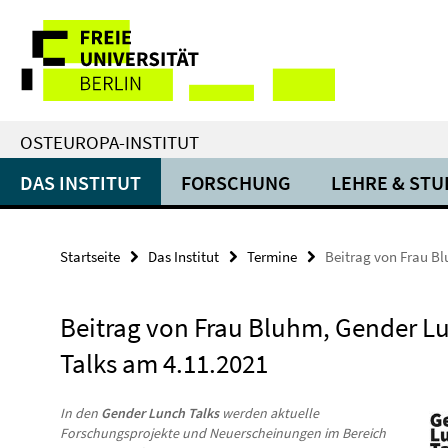
Springe
Service-
direkt
zu
Navigation
Inhalt
OSTEUROPA-INSTITUT
DAS INSTITUT
FORSCHUNG
LEHRE & ST
Startseite
Das Institut
Termine
Beitrag von Frau B
Beitrag von Frau Bluhm, Gender L
Talks am 4.11.2021
In den
Gender Lunch Talks
werden aktuelle
Forschungsprojekte und Neuerscheinungen im Bereich