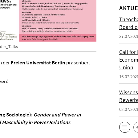
AKTUE
Theocha
Board of
27.07.202
der_Talks
Call for
Economi
n der
Freien Universität Berlin
präsentiert
Union
16.07.202
ren!
Wissens
Bewerbu
02.07.202
ung Soziologie):
Gender and Power in
 Masculinity in Power Relations