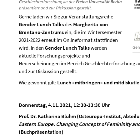
Geschlechterforschung an der
Freien Universität Berlin
präsentiert und zur Diskussion gestellt.
Gerne laden wir Sie zur Veranstaltungsreihe
Gender Lunch Talks
des
Margherita-von-
Brentano-Zentrums
ein, die im Wintersemester
2021-2022 erneut im Onlineformat stattfinden
Gen
wird. In den
Gender Lunch Talks
werden
aktuelle Forschungsprojekte und
Neuerscheinungen im Bereich Geschlechterforschung a
und zur Diskussion gestellt.
Wie gewohnt gilt:
Lunch »mitbringen« und mitdiskutie
Donnerstag, 4.11.2021, 12:30-13:30 Uhr
Prof. Dr. Katharina Bluhm (Osteuropa-Institut, Abteil
Eastern Europe.
Changing Concepts of Femininity and
(Buchpräsentation)