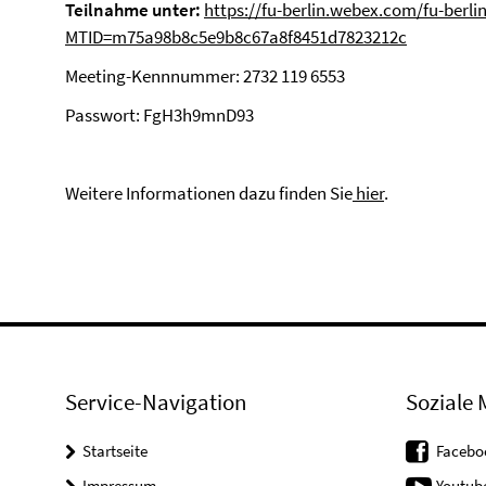
Teilnahme unter:
https://fu-berlin.webex.com/fu-berlin
MTID=m75a98b8c5e9b8c67a8f8451d7823212c
Meeting-Kennnummer: 2732 119 6553
Passwort: FgH3h9mnD93
Weitere Informationen dazu finden Sie
hier
.
Service-Navigation
Soziale 
Startseite
Facebo
Impressum
Youtub