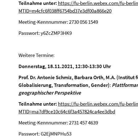
Teilnahme unter:
https://fu-berlin.webex.com/fu-berlin
MTID=m4cfc6f038ff6754bd37e3df00a866e20
Meeting-Kennnummer: 2730 056 1549
Passwort: y6ZcZMP3HK9
Weitere Termine:
Donnerstag, 18.11.2021, 12:30-13:30 Uhr
Prof. Dr. Antonie Schmiz, Barbara Orth, M.A. (Institu
Globalisierung, Transformation, Gender)
:
Plattformarb
geographischer Perspektive
Teilnahme unter:
https://fu-berlin.webex.com/fu-berlin
MTID=ma7df9ce10c64c6f3a457824ca4ee3dbd
Meeting-Kennnummer: 2731 457 4639
Passwort: G2EjMNPHu53