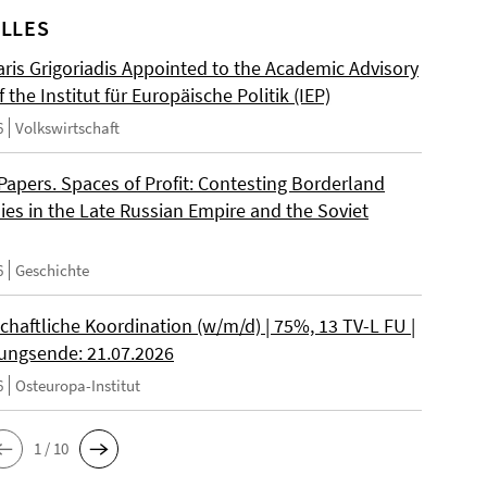
LLES
ris Grigoriadis Appointed to the Academic Advisory
 the Institut für Europäische Politik (IEP)
6
Volkswirtschaft
 Papers. Spaces of Profit: Contesting Borderland
es in the Late Russian Empire and the Soviet
6
Geschichte
chaftliche Koordination (w/m/d) | 75%, 13 TV-L FU |
ngsende: 21.07.2026
6
Osteuropa-Institut
1 / 10