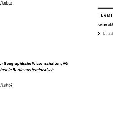
/j.php?
TERMI
keine ak
Übers
t für Geographische Wissenschaften, AG
eit in Berlin aus feministisch
/j.php?