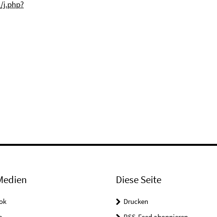
/j.php?
Medien
Diese Seite
ok
Drucken
e
RSS-Feed abonnieren