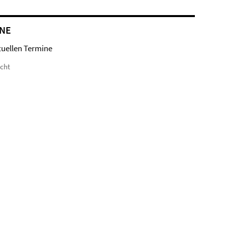
NE
tuellen Termine
icht