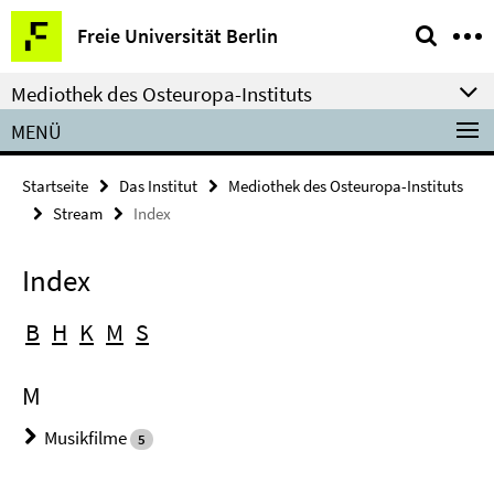
Springe
Service-
Freie Universität Berlin
direkt
Navigation
zu
Mediothek des Osteuropa-Instituts
Inhalt
MENÜ
Startseite
Das Institut
Mediothek des Osteuropa-Instituts
Stream
Index
Index
B
H
K
M
S
M
Musikfilme
5