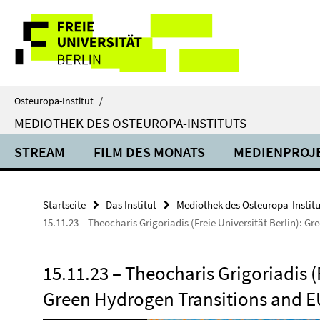
Springe
Service-
direkt
zu
Navigation
Inhalt
Osteuropa-Institut
/
MEDIOTHEK DES OSTEUROPA-INSTITUTS
STREAM
FILM DES MONATS
MEDIENPROJ
Startseite
Das Institut
Mediothek des Osteuropa-Institu
15.11.23 – Theocharis Grigoriadis (Freie Universität Berlin): 
15.11.23 – Theocharis Grigoriadis (F
Green Hydrogen Transitions and E