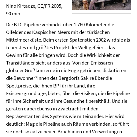
Nino Kirtadze, GE/FR 2005,
90 min
Die BTC Pipeline verbindet über 1.760 Kilometer die
Ölfelder des Kaspischen Meers mit der türkischen
Mittelmeerküste. Beim ersten Spatenstich 2002 wird sie als
teuerstes und größtes Projekt der Welt gefeiert, das
Gewinn für alle bringen wird. Doch die Wirklichkeit der
Transitländer sieht anders aus: Von den Emissären
globaler Großkonzerne in die Enge getrieben, diskutieren
die Bewohner*innen des Bergdorfs Sakire über die
Spottpreise, die ihnen BP für ihr Land, ihre
Existenzgrundlage, bietet, über die Risiken, die die Pipeline
für ihre Sicherheit und ihre Gesundheit bereithält. Und sie
geraten dabei ebenso in Zwietracht mit den
Repräsentanten des Systems wie miteinander. Hier wird
deutlich: Mag die Pipeline auch Räume verbinden, so führt
sie doch sozial zu neuen Bruchlinien und Verwerfungen.