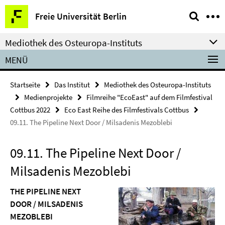
Springe
Service-
Freie Universität Berlin
direkt
Navigation
zu
Mediothek des Osteuropa-Instituts
Inhalt
MENÜ
Startseite
Das Institut
Mediothek des Osteuropa-Instituts
Medienprojekte
Filmreihe "EcoEast" auf dem Filmfestival
Cottbus 2022
Eco East Reihe des Filmfestivals Cottbus
09.11. The Pipeline Next Door / Milsadenis Mezoblebi
09.11. The Pipeline Next Door /
Milsadenis Mezoblebi
THE PIPELINE NEXT
DOOR / MILSADENIS
MEZOBLEBI