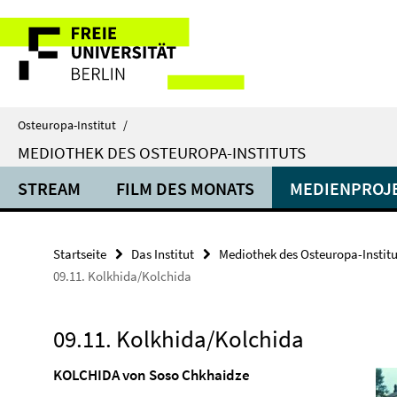
Springe
Service-
direkt
zu
Navigation
Inhalt
Osteuropa-Institut
/
MEDIOTHEK DES OSTEUROPA-INSTITUTS
STREAM
FILM DES MONATS
MEDIENPROJ
Startseite
Das Institut
Mediothek des Osteuropa-Institu
09.11. Kolkhida/Kolchida
09.11. Kolkhida/Kolchida
KOLCHIDA von Soso Chkhaidze