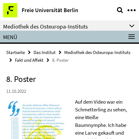
Springe
Service-
Freie Universität Berlin
direkt
Navigation
zu
Mediothek des Osteuropa-Instituts
Inhalt
MENÜ
Startseite
Das Institut
Mediothek des Osteuropa-Instituts
Fakt und Affekt
8. Poster
8. Poster
11.10.2022
Auf dem Video war ein
Schmetterling zu sehen,
eine Weiße
Baumnymphe. Ich habe
eine Larve gekauft und