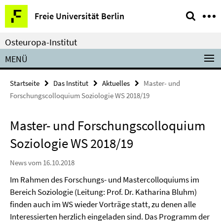
Springe
Service-
Freie Universität Berlin
direkt
Navigation
zu
Osteuropa-Institut
Inhalt
MENÜ
Startseite
Das Institut
Aktuelles
Master- und
Forschungscolloquium Soziologie WS 2018/19
Master- und Forschungscolloquium
Soziologie WS 2018/19
News vom 16.10.2018
Im Rahmen des Forschungs- und Mastercolloquiums im
Bereich Soziologie (Leitung: Prof. Dr. Katharina Bluhm)
finden auch im WS wieder Vorträge statt, zu denen alle
Interessierten herzlich eingeladen sind. Das Programm der