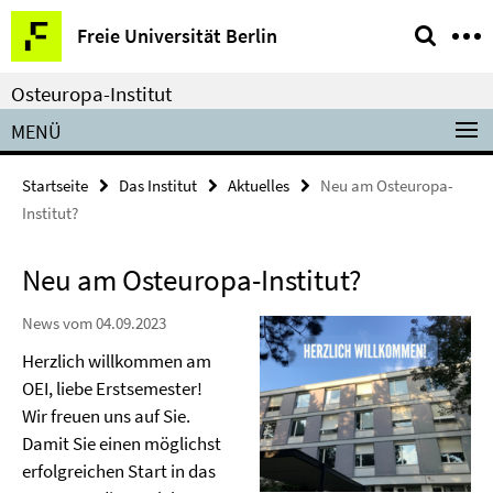
Springe
Service-
Freie Universität Berlin
direkt
Navigation
zu
Osteuropa-Institut
Inhalt
MENÜ
Startseite
Das Institut
Aktuelles
Neu am Osteuropa-
Institut?
Neu am Osteuropa-Institut?
News vom 04.09.2023
Herzlich willkommen am
OEI, liebe Erstsemester!
Wir freuen uns auf Sie.
Damit Sie einen möglichst
erfolgreichen Start in das