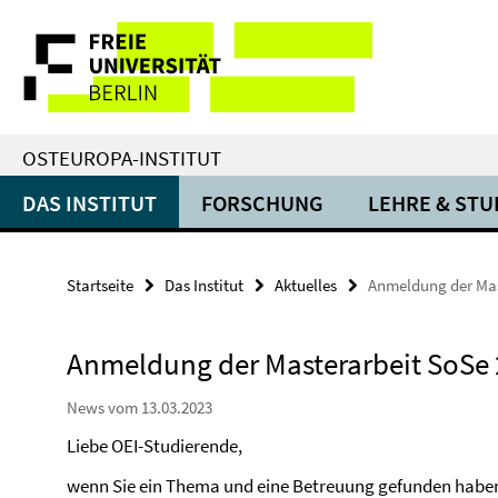
Springe
Service-
direkt
zu
Navigation
Inhalt
OSTEUROPA-INSTITUT
DAS INSTITUT
FORSCHUNG
LEHRE & ST
Startseite
Das Institut
Aktuelles
Anmeldung der Mas
Anmeldung der Masterarbeit SoSe
News vom 13.03.2023
Liebe OEI-Studierende,
wenn Sie ein Thema und eine Betreuung gefunden haben,