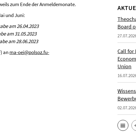
eweils zum Ende der Anmeldemonate.
AKTUE
ai und Juni:
Theocha
gabe am 26.04.2023
Board of
abe am 31.05.2023
27.07.202
gabe am 28.06.2023
Call for
F) an
ma-oei@polsoz.fu-
Economi
Union
16.07.202
Wissens
Bewerbu
02.07.202