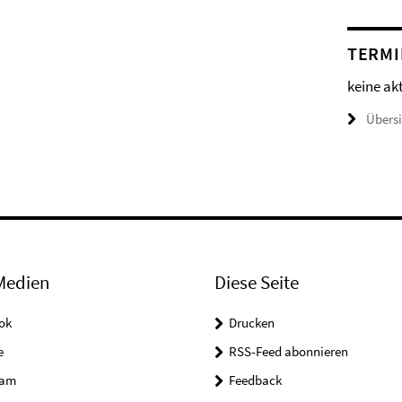
TERMI
keine ak
Übers
Medien
Diese Seite
ok
Drucken
e
RSS-Feed abonnieren
ram
Feedback