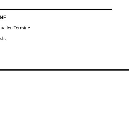
NE
tuellen Termine
icht