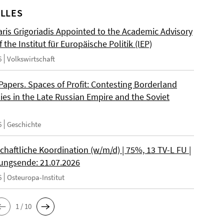
LLES
ris Grigoriadis Appointed to the Academic Advisory
 the Institut für Europäische Politik (IEP)
6
Volkswirtschaft
 Papers. Spaces of Profit: Contesting Borderland
es in the Late Russian Empire and the Soviet
6
Geschichte
chaftliche Koordination (w/m/d) | 75%, 13 TV-L FU |
ngsende: 21.07.2026
6
Osteuropa-Institut
1 / 10