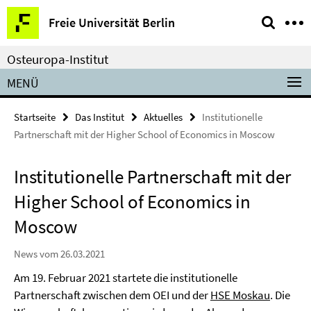
Springe
Service-
Freie Universität Berlin
direkt
Navigation
zu
Osteuropa-Institut
Inhalt
MENÜ
Startseite
Das Institut
Aktuelles
Institutionelle
Partnerschaft mit der Higher School of Economics in Moscow
Institutionelle Partnerschaft mit der
Higher School of Economics in
Moscow
News vom 26.03.2021
Am 19. Februar 2021 startete die institutionelle
Partnerschaft zwischen dem OEI und der
HSE Moskau
. Die