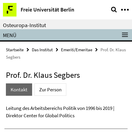
Springe
Service-
Freie Universität Berlin
direkt
Navigation
zu
Osteuropa-Institut
Inhalt
MENÜ
Startseite
Das Institut
Emeriti/Emeritae
Prof. Dr. Klaus
Segbers
Prof. Dr. Klaus Segbers
Kontakt
Zur Person
Leitung des Arbeitsbereichs Politik von 1996 bis 2019 |
Direktor Center for Global Politics