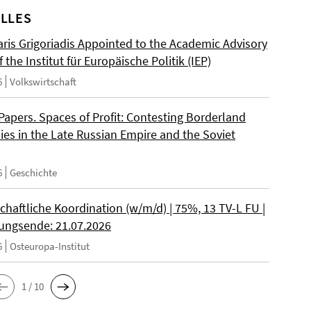
LLES
ris Grigoriadis Appointed to the Academic Advisory
 the Institut für Europäische Politik (IEP)
6
Volkswirtschaft
 Papers. Spaces of Profit: Contesting Borderland
es in the Late Russian Empire and the Soviet
6
Geschichte
chaftliche Koordination (w/m/d) | 75%, 13 TV-L FU |
ngsende: 21.07.2026
6
Osteuropa-Institut
1 / 10