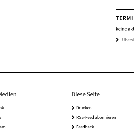
TERMI
keine ak
Übers
Medien
Diese Seite
ok
Drucken
e
RSS-Feed abonnieren
ram
Feedback