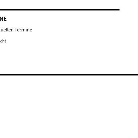
NE
tuellen Termine
icht