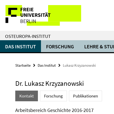
Springe
Service-
direkt
zu
Navigation
Inhalt
OSTEUROPA-INSTITUT
DAS INSTITUT
FORSCHUNG
LEHRE & ST
Startseite
Das Institut
Lukasz Krzyzanowski
Dr. Lukasz Krzyzanowski
Kontakt
Forschung
Publikationen
Arbeitsbereich Geschichte 2016-2017