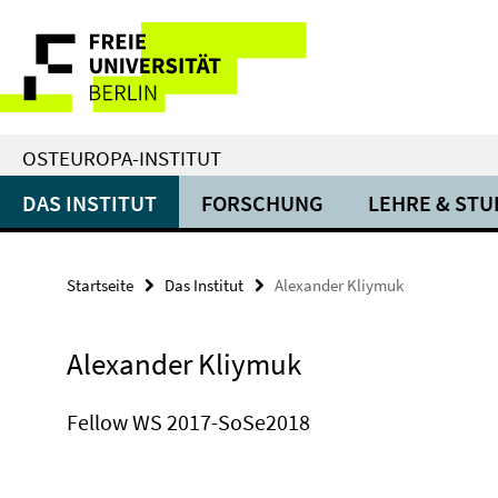
Springe
Service-
direkt
zu
Navigation
Inhalt
OSTEUROPA-INSTITUT
DAS INSTITUT
FORSCHUNG
LEHRE & ST
Startseite
Das Institut
Alexander Kliymuk
Alexander Kliymuk
Fellow WS 2017-SoSe2018