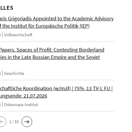
LLES
ris Grigoriadis Appointed to the Academic Advisory
 the Institut für Europäische Politik (IEP)
6
Volkswirtschaft
 Papers. Spaces of Profit: Contesting Borderland
es in the Late Russian Empire and the Soviet
6
Geschichte
chaftliche Koordination (w/m/d) | 75%, 13 TV-L FU |
ngsende: 21.07.2026
6
Osteuropa-Institut
1 / 10