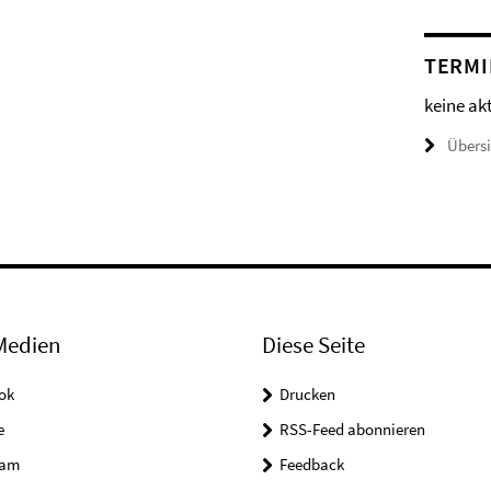
TERMI
keine ak
Übers
Medien
Diese Seite
ok
Drucken
e
RSS-Feed abonnieren
ram
Feedback