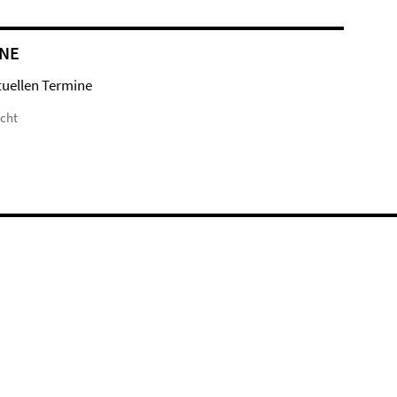
NE
tuellen Termine
icht