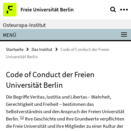
Springe
Service-
Freie Universität Berlin
direkt
Navigation
zu
Osteuropa-Institut
Inhalt
MENÜ
Startseite
Das Institut
Code of Conduct der Freien
Universität Berlin
Code of Conduct der Freien
Universität Berlin
Die Begriffe Veritas, Iustitia und Libertas – Wahrheit,
Gerechtigkeit und Freiheit – bestimmen das
Selbstverständnis und den Anspruch der Freien Universität
[
1
]
Berlin.
Ihre Geschichte und ihre Grundwerte verpflichten
die Freie Universität und ihre Mitglieder zu einer Kultur der