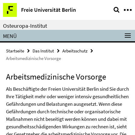
Springe
Service-
Freie Universität Berlin
direkt
Navigation
zu
Osteuropa-Institut
Inhalt
MENÜ
Startseite
Das Institut
Arbeitsschutz
Arbeitsmedizinische Vorsorge
Arbeitsmedizinische Vorsorge
Als Beschäftigte der Freien Universität Berlin sind Sie durch
Ihre Tätigkeit mehr oder weniger intensiv gesundheitlichen
Gefährdungen und Belastungen ausgesetzt. Wenn diese
Gefährdungen durch technische oder organisatorische
Maßnahmen nicht beseitigt werden können und dabei mit
gesundheitsschädigenden Wirkungen zu rechnen ist, sieht
der Gesetzgeber die arbeitsmedizinische Vorsorge vor. Die