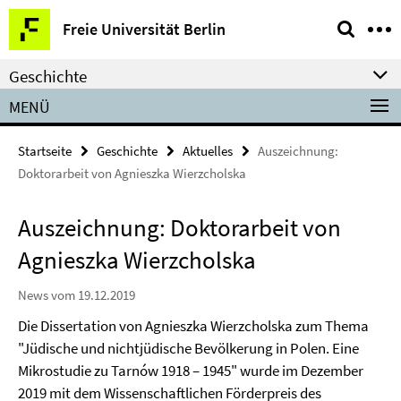
Springe
Service-
Freie Universität Berlin
direkt
Navigation
zu
Geschichte
Inhalt
MENÜ
Startseite
Geschichte
Aktuelles
Auszeichnung:
Doktorarbeit von Agnieszka Wierzcholska
Auszeichnung: Doktorarbeit von
Agnieszka Wierzcholska
News vom 19.12.2019
Die Dissertation von Agnieszka Wierzcholska zum Thema
"Jüdische und nichtjüdische Bevölkerung in Polen. Eine
Mikrostudie zu Tarnów 1918 – 1945" wurde im Dezember
2019 mit dem Wissenschaftlichen Förderpreis des