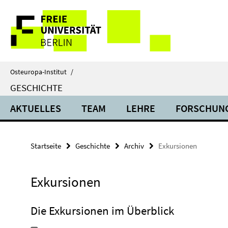
Springe
Service-
direkt
zu
Navigation
Inhalt
Osteuropa-Institut
/
GESCHICHTE
AKTUELLES
TEAM
LEHRE
FORSCHUN
Startseite
Geschichte
Archiv
Exkursionen
Exkursionen
Die Exkursionen im Überblick