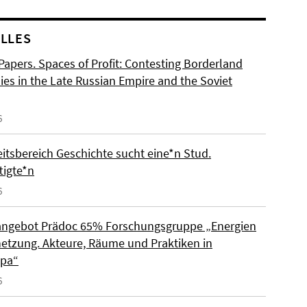
LLES
 Papers. Spaces of Profit: Contesting Borderland
es in the Late Russian Empire and the Soviet
6
eitsbereich Geschichte sucht eine*n Stud.
tigte*n
6
angebot Prädoc 65% Forschungsgruppe „Energien
netzung. Akteure, Räume und Praktiken in
opa“
6