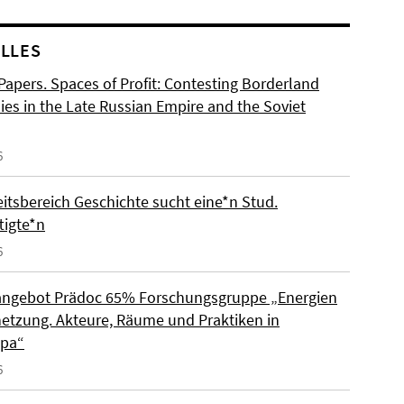
LLES
 Papers. Spaces of Profit: Contesting Borderland
es in the Late Russian Empire and the Soviet
6
eitsbereich Geschichte sucht eine*n Stud.
tigte*n
6
angebot Prädoc 65% Forschungsgruppe „Energien
netzung. Akteure, Räume und Praktiken in
opa“
6