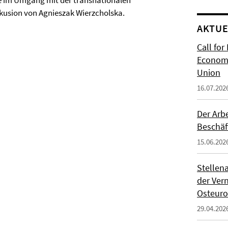
ie im Umgang mit der transnationalen
xkusion von Agnieszak Wierzcholska.
AKTUE
Call for
Economi
Union
16.07.202
Der Arb
Beschäf
15.06.202
Stellen
der Ver
Osteur
29.04.202