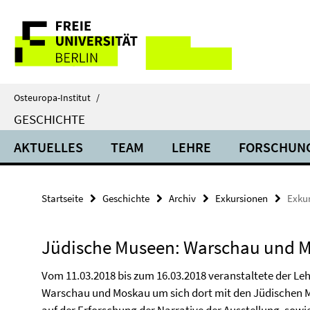
Springe
Service-
direkt
zu
Navigation
Inhalt
Osteuropa-Institut
/
GESCHICHTE
AKTUELLES
TEAM
LEHRE
FORSCHUN
Startseite
Geschichte
Archiv
Exkursionen
Exku
Jüdische Museen: Warschau und 
Vom 11.03.2018 bis zum 16.03.2018 veranstaltete der Leh
Warschau und Moskau um sich dort mit den Jüdischen M