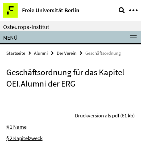
Springe
Service-
Freie Universität Berlin
direkt
Navigation
zu
Osteuropa-Institut
Inhalt
MENÜ
Startseite
Alumni
Der Verein
Geschäftsordnung
Geschäftsordnung für das Kapitel
OEI.Alumni der ERG
Druckversion als pdf (61 kb)
§ 1 Name
§ 2 Kapitelzweck