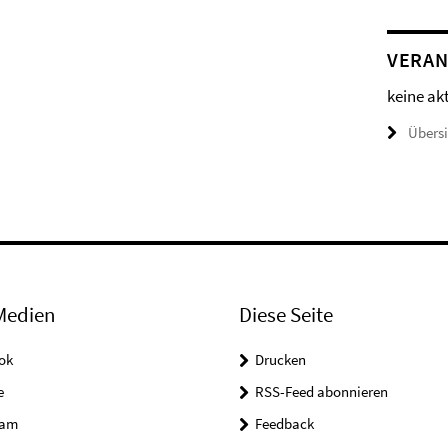
VERAN
keine ak
Übers
Medien
Diese Seite
ok
Drucken
e
RSS-Feed abonnieren
ram
Feedback