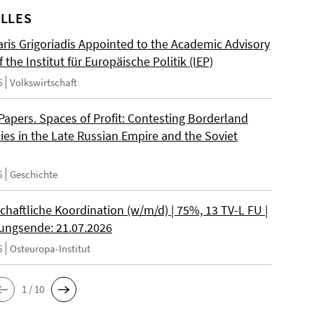
LLES
ris Grigoriadis Appointed to the Academic Advisory
 the Institut für Europäische Politik (IEP)
6
Volkswirtschaft
 Papers. Spaces of Profit: Contesting Borderland
es in the Late Russian Empire and the Soviet
6
Geschichte
chaftliche Koordination (w/m/d) | 75%, 13 TV-L FU |
ngsende: 21.07.2026
6
Osteuropa-Institut
1 / 10