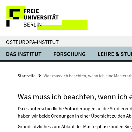
Springe
Service-
direkt
zu
Navigation
Inhalt
OSTEUROPA-INSTITUT
DAS INSTITUT
FORSCHUNG
LEHRE & ST
Startseite
Was muss ich beachten, wenn ich eine Masterarb
Was muss ich beachten, wenn ich e
Da es unterschiedliche Anforderungen an die Studierend
haben wir beide Ordnungen in einer
Übersicht zu den A
Grundsätzliches zum Ablauf der Masterphase finden Sie