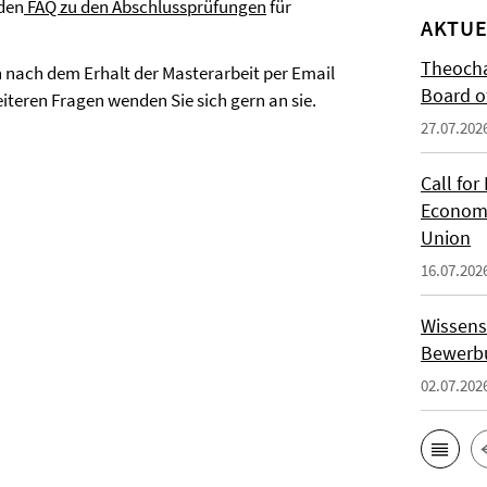
den
FAQ zu den Abschlussprüfungen
für
AKTUE
Theocha
n nach dem Erhalt der Masterarbeit per Email
Board of
iteren Fragen wenden Sie sich gern an sie.
27.07.202
Call for
Economi
Union
16.07.202
Wissens
Bewerbu
02.07.202