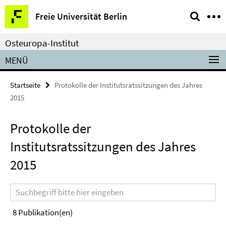
Springe
Service-
Freie Universität Berlin
direkt
Navigation
zu
Osteuropa-Institut
Inhalt
MENÜ
Startseite
Protokolle der Institutsratssitzungen des Jahres
2015
Protokolle der
Institutsratssitzungen des Jahres
2015
Suchbegriff
8
Publikation(en)