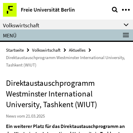
Springe
Service-
Freie Universität Berlin
direkt
Navigation
zu
Volkswirtschaft
Inhalt
MENÜ
Startseite
Volkswirtschaft
Aktuelles
Direktaustauschprogramm Westminster International University,
Tashkent (WIUT)
Direktaustauschprogramm
Westminster International
University, Tashkent (WIUT)
News vom 21.03.2025
Ein weiterer Platz für das Direktaustauschprogramm an