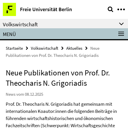
Springe
Service-
Freie Universität Berlin
direkt
Navigation
zu
Volkswirtschaft
Inhalt
MENÜ
Startseite
Volkswirtschaft
Aktuelles
Neue
Publikationen von Prof. Dr. Theocharis N. Grigoriadis
Neue Publikationen von Prof. Dr.
Theocharis N. Grigoriadis
News vom 08.12.2025
Prof. Dr. Theocharis N. Grigoriadis hat gemeinsam mit
internationalen Koautor:innen die folgenden Beiträge in
führenden wirtschaftshistorischen und ökonomischen
Fachzeitschriften (Schwerpunkt: Wirtschaftsgeschichte