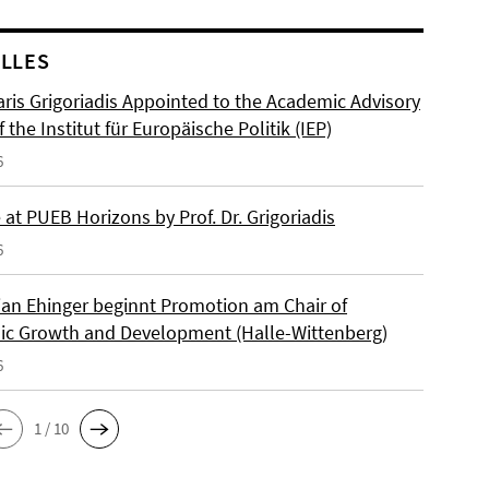
LLES
ris Grigoriadis Appointed to the Academic Advisory
 the Institut für Europäische Politik (IEP)
6
at PUEB Horizons by Prof. Dr. Grigoriadis
6
ian Ehinger beginnt Promotion am Chair of
c Growth and Development (Halle-Wittenberg)
6
1 / 10