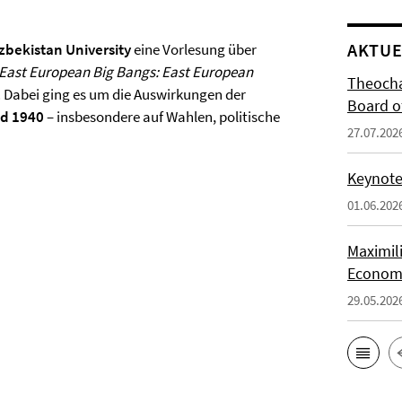
AKTUE
bekistan University
eine Vorlesung über
East European Big Bangs: East European
Theocha
. Dabei ging es um die Auswirkungen der
Board of
d 1940
– insbesondere auf Wahlen, politische
27.07.202
Keynote 
01.06.202
Maximil
Economi
29.05.202