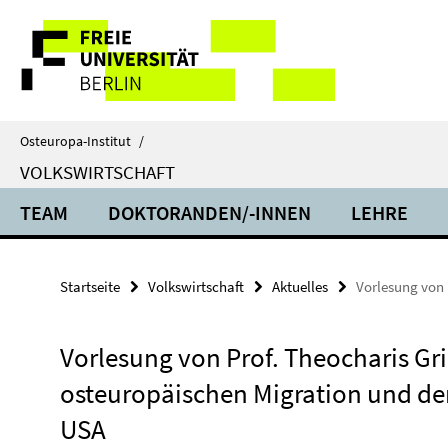
Springe
Service-
direkt
zu
Navigation
Inhalt
Osteuropa-Institut
/
VOLKSWIRTSCHAFT
TEAM
DOKTORANDEN/-INNEN
LEHRE
Startseite
Volkswirtschaft
Aktuelles
Vorlesung von 
Vorlesung von Prof. Theocharis Gri
osteuropäischen Migration und de
USA