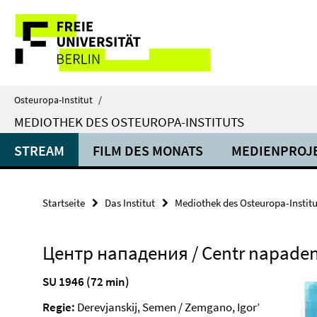
Springe
Service-
direkt
zu
Navigation
Inhalt
Osteuropa-Institut
/
MEDIOTHEK DES OSTEUROPA-INSTITUTS
STREAM
FILM DES MONATS
MEDIENPROJ
Startseite
Das Institut
Mediothek des Osteuropa-Institu
Центр нападения / Centr napaden
SU 1946 (72 min)
Regie:
Derevjanskij, Semen / Zemgano, Igor’