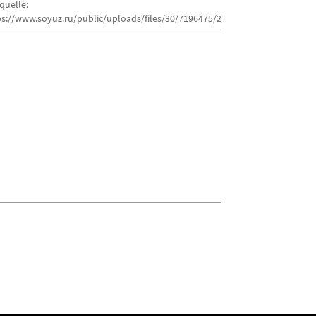
quelle:
ps://www.soyuz.ru/public/uploads/files/30/7196475/201805110337059b17d4