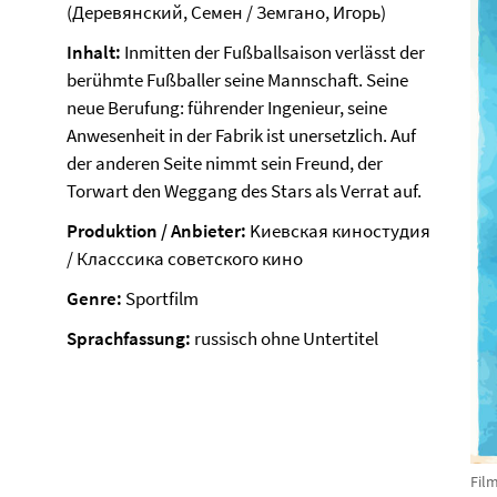
(Деревянский, Семен / Земгано, Игорь)
Inhalt:
Inmitten der Fußballsaison verlässt der
berühmte Fußballer seine Mannschaft. Seine
neue Berufung: führender Ingenieur, seine
Anwesenheit in der Fabrik ist unersetzlich. Auf
der anderen Seite nimmt sein Freund, der
Torwart den Weggang des Stars als Verrat auf.
Produktion / Anbieter:
Kиевская киностудия
/ Класссика советского кино
Genre:
Sportfilm
Sprachfassung:
russisch ohne Untertitel
Fil