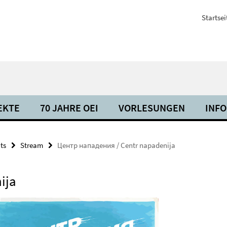
Startsei
EKTE
70 JAHRE OEI
VORLESUNGEN
INF
ts
Stream
Центр нападения / Centr napadenija
ija