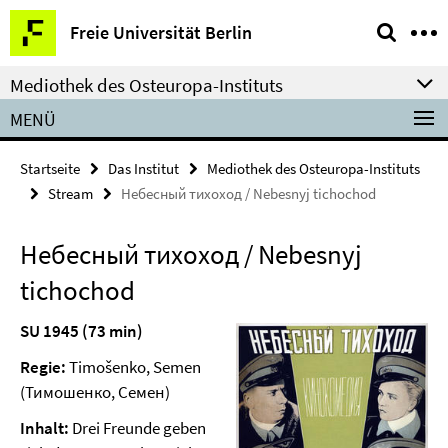
Springe
Service-
Freie Universität Berlin
direkt
Navigation
zu
Mediothek des Osteuropa-Instituts
Inhalt
MENÜ
Startseite
Das Institut
Mediothek des Osteuropa-Instituts
Stream
Небесный тихоход / Nebesnyj tichochod
Небесный тихоход / Nebesnyj
tichochod
SU 1945 (73 min)
Regie:
Timošenko, Semen
(Тимошенко, Семен)
Inhalt:
Drei Freunde geben