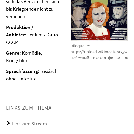
sich das Versprechen sich
bis Kriegsende nicht zu
verlieben.
Produktion /
Anbieter:
Lenfilm / Кино
СССР
Bildquelle:
https://upload.wikimedia.org/wikip
Genre:
Komödie,
Небесный_тихоход_фильм_плакат.
Kriegsfilm
Sprachfassung:
russisch
ohne Untertitel
LINKS ZUM THEMA
Link zum Stream