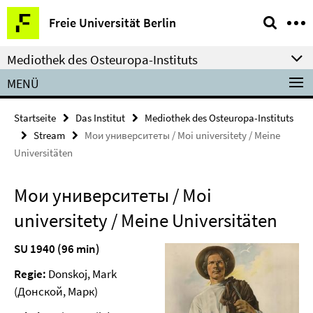
Springe
Service-
Freie Universität Berlin
direkt
Navigation
zu
Mediothek des Osteuropa-Instituts
Inhalt
MENÜ
Startseite
Das Institut
Mediothek des Osteuropa-Instituts
Stream
Мои университеты / Moi universitety / Meine
Universitäten
Мои университеты / Moi
universitety / Meine Universitäten
SU 1940 (96 min)
Regie:
Donskoj, Mark
(Донской, Марк)