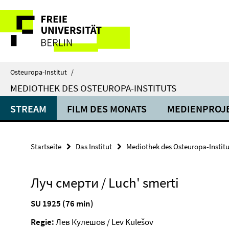
Springe
Service-
direkt
zu
Navigation
Inhalt
Osteuropa-Institut
/
MEDIOTHEK DES OSTEUROPA-INSTITUTS
STREAM
FILM DES MONATS
MEDIENPROJ
Startseite
Das Institut
Mediothek des Osteuropa-Institu
Луч смерти / Luch' smerti
SU 1925 (76 min)
Regie:
Лев Кулешов / Lev Kulešov