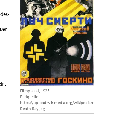
odes-
 Der
ln,
Filmplakat, 1925
Bildquelle:
https://upload.wikimedia.org/wikipedia/ru/a/a8/The-
Death-Ray.jpg