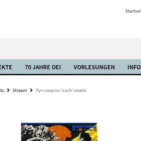
Startsei
EKTE
70 JAHRE OEI
VORLESUNGEN
INF
ts
Stream
Луч смерти / Luch' smerti