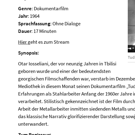
Genre
: Dokumentarfilm
Jahr
: 1964
Sprachfassung
: Ohne Dialoge
Dauer
: 17 Minuten
Hier
geht es zum Stream
Synopsis:
Tud
Otar Iosseliani, der vor neunzig Jahren in Tbilisi
geboren wurde und einer der bedeutendsten
georgischen Filmschaffenden war, verstarb im Dezember l
Mediothek in diesem Monat seinen Dokumentarfilm „Tudsc
Erfahrungen als Stahlarbeiter Anfang der 1960er Jahre i
verarbeitet. Stilistisch gekennzeichnet ist der Film dur
Arbeit der Metallarbeiter inmitten siedenden Metalls un
das klassische Narrativ glorifizierender Darstellung sowj
unterwandert.
Zum Regisseur: