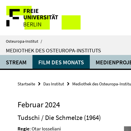
Springe
Service-
direkt
zu
Navigation
Inhalt
Osteuropa-Institut
/
MEDIOTHEK DES OSTEUROPA-INSTITUTS
STREAM
FILM DES MONATS
MEDIENPROJ
Startseite
Das Institut
Mediothek des Osteuropa-Institu
Februar 2024
Tudschi / Die Schmelze (1964)
Regie
: Otar Iosseliani