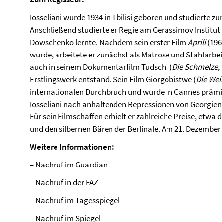
Iosseliani wurde 1934 in Tbilisi geboren und studierte 
Anschließend studierte er Regie am Gerassimov Institut
Dowschenko lernte. Nachdem sein erster Film
Aprili
(196
wurde, arbeitete er zunächst als Matrose und Stahlarbeit
auch in seinem Dokumentarfilm Tudschi (
Die Schmelze
,
Erstlingswerk entstand. Sein Film Giorgobistwe (
Die Wei
internationalen Durchbruch und wurde in Cannes prämie
Iosseliani nach anhaltenden Repressionen von Georgien 
Für sein Filmschaffen erhielt er zahlreiche Preise, etwa 
und den silbernen Bären der Berlinale. Am 21. Dezember 20
Weitere Informationen:
– Nachruf im
Guardian
– Nachruf in der
FAZ
– Nachruf im
Tagesspiegel
– Nachruf im
Spiegel