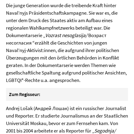
Die junge Generation wurde die treibende Kraft hinter
Naval’nyjs Präsidentschaftskampagne. Sie war es, die
unter dem Druck des Staates aktiv am Aufbau eines
regionalen Wahlkampfnetzwerks beteiligt war. Die
Dokumentarserie „
Vozrast nesoglasija/
Возраст
несогласия
“
erzählt die Geschichten von jungen
Naval’nyj-Aktivist:innen, die aufgrund ihrer politischen
Überzeugungen mit den örtlichen Behörden in Konflikt
geraten. In der Dokumentarserie werden Themen wie
gesellschaftliche Spaltung aufgrund politischer Ansichten,
LGBTQI*-Rechte u.a. angesprochen.
Zum Regisseur:
Andrej Lošak (Андрей Лошак) ist ein russischer Journalist
und Reporter. Er studierte Journalismus an der Staatlichen
Universität Moskau, bevor er zum Fernsehen kam. Von
2001 bis 2004 arbeitete er als Reporter für „
Segodnja/