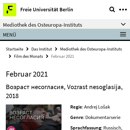
Springe
Service-
Freie Universität Berlin
direkt
Navigation
zu
Mediothek des Osteuropa-Instituts
Inhalt
MENÜ
Startseite
Das Institut
Mediothek des Osteuropa-Instituts
Film des Monats
Februar 2021
Februar 2021
Возраст несогласия, Vozrast nesoglasija,
2018
Regie
: Andrej Lošak
Genre
: Dokumentarserie
Sprachfassung
: Russisch,