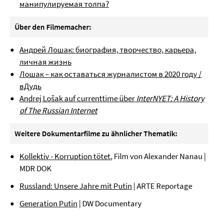
манипулируемая толпа?
Über den Filmemacher:
Андрей Лошак: биография, творчество, карьера,
личная жизнь
Лошак – как оставаться журналистом в 2020 году /
вДудь
Andrej Lošak auf currenttime über
InterNYET: A History
of The Russian Internet
Weitere Dokumentarfilme zu ähnlicher Thematik:
Kollektiv - Korruption tötet
, Film von Alexander Nanau |
MDR DOK
Russland: Unsere Jahre mit Putin
| ARTE Reportage
Generation Putin
| DW Documentary