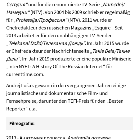
Сегодня“
und für die renommierte TV-Serie „
Namedni/
Намедни“
(NTV). Von 2004 bis 2009 schrieb er regelmäßig
für „
Professija/Профессия“
(NTV). 2011 wurde er
Chefredakteur des russischen Magazins „Esquire“. Seit
2013 arbeitet er für den unabhängigen TV-Sender
„
Telekanal Dožd/Телеканал Дождь“.
Im Jahr 2015 wurde
er Chefredakteur der Nachrichtenseite „
Takie Dela/Такие
Дела“
. Im Jahr 2019 produzierte er eine populäre Miniserie
„InterNYET: A History Of The Russian Internet“ für
currenttime.com.
Andrej Lošak gewann in den vergangenen Jahren einige
journalistische und dokumentarische Film- und
Fernsehpreise, darunter den TEFI-Preis für den „Besten
Reporter“ u.a.
Filmografie:
2013 - Анатомия процесса,
Anatomija processa