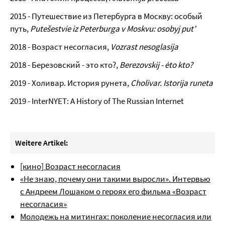
2015 - Путешествие из Петербурга в Москву: особый
путь,
Putešestvie iz Peterburga v Moskvu: osobyj put’
2018 - Возраст несогласия,
Vozrast nesoglasija
2018 - Березовский - это кто?,
Berezovskij - ėto kto?
2019 - Холивар. История рунета,
Cholivar. Istorija runeta
2019 - InterNYET: A History of The Russian Internet
Weitere
Artikel
:
[кино] Возраст несогласия
«Не знаю, почему они такими выросли». Интервью
с Андреем Лошаком о героях его фильма «Возраст
несогласия»
Молодежь на митингах: поколение несогласия или