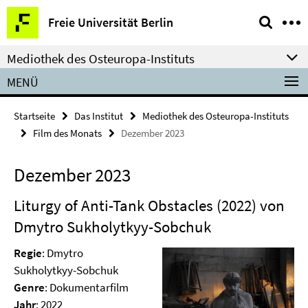
Springe
Service-
Freie Universität Berlin
direkt
Navigation
zu
Mediothek des Osteuropa-Instituts
Inhalt
MENÜ
Startseite
Das Institut
Mediothek des Osteuropa-Instituts
Film des Monats
Dezember 2023
Dezember 2023
Liturgy of Anti-Tank Obstacles (2022) von
Dmytro Sukholytkyy-Sobchuk
Regie
: Dmytro
Sukholytkyy-Sobchuk
Genre
: Dokumentarfilm
Jahr
: 2022