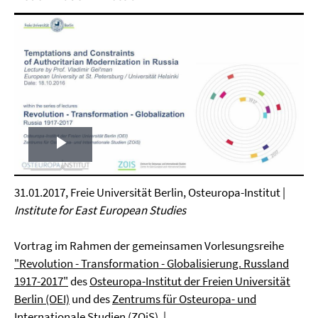
Play
Video
31.01.2017, Freie Universität Berlin, Osteuropa-Institut |
Institute for East European Studies
Vortrag im Rahmen der gemeinsamen Vorlesungsreihe
"Revolution - Transformation - Globalisierung. Russland
1917-2017"
des
Osteuropa-Institut der Freien Universität
Berlin (OEI)
und des
Zentrums für Osteuropa- und
Internationale Studien (ZOiS)
. |