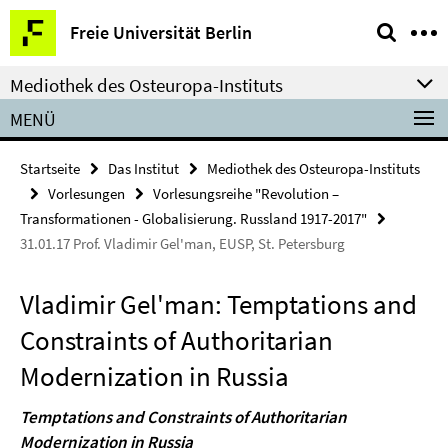
Springe
Service-
Freie Universität Berlin
direkt
Navigation
zu
Mediothek des Osteuropa-Instituts
Inhalt
MENÜ
Startseite
Das Institut
Mediothek des Osteuropa-Instituts
Vorlesungen
Vorlesungsreihe "Revolution –
Transformationen - Globalisierung. Russland 1917-2017"
31.01.17 Prof. Vladimir Gel'man, EUSP, St. Petersburg
Vladimir Gel'man: Temptations and
Constraints of Authoritarian
Modernization in Russia
Temptations and Constraints of Authoritarian
Modernization in Russia