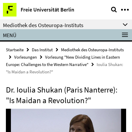
Springe
Service-
Freie Universität Berlin
direkt
Navigation
zu
Mediothek des Osteuropa-Instituts
Inhalt
MENÜ
Startseite
Das Institut
Mediothek des Osteuropa-Instituts
Vorlesungen
Vorlesung "New Dividing Lines in Eastern
Europe: Challenges to the Western Narrative"
Ioulia Shukan:
"Is Maidan a Revolution?"
Dr. Ioulia Shukan (Paris Nanterre):
"Is Maidan a Revolution?"