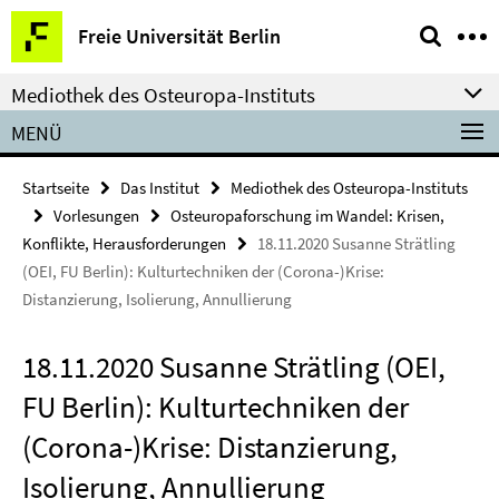
Springe
Service-
Freie Universität Berlin
direkt
Navigation
zu
Mediothek des Osteuropa-Instituts
Inhalt
MENÜ
Startseite
Das Institut
Mediothek des Osteuropa-Instituts
Vorlesungen
Osteuropaforschung im Wandel: Krisen,
Konflikte, Herausforderungen
18.11.2020 Susanne Strätling
(OEI, FU Berlin): Kulturtechniken der (Corona-)Krise:
Distanzierung, Isolierung, Annullierung
18.11.2020 Susanne Strätling (OEI,
FU Berlin): Kulturtechniken der
(Corona-)Krise: Distanzierung,
Isolierung, Annullierung