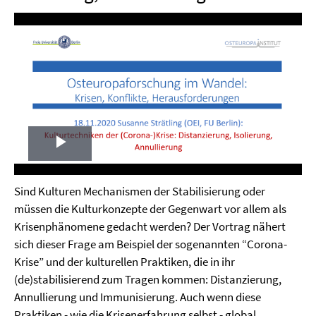
Play
Video
Sind Kulturen Mechanismen der Stabilisierung oder
müssen die Kulturkonzepte der Gegenwart vor allem als
Krisenphänomene gedacht werden? Der Vortrag nähert
sich dieser Frage am Beispiel der sogenannten “Corona-
Krise” und der kulturellen Praktiken, die in ihr
(de)stabilisierend zum Tragen kommen: Distanzierung,
Annullierung und Immunisierung. Auch wenn diese
Praktiken - wie die Krisenerfahrung selbst - global