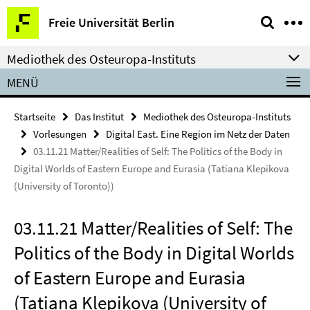
Springe
Service-
Freie Universität Berlin
direkt
Navigation
zu
Mediothek des Osteuropa-Instituts
Inhalt
MENÜ
Startseite
Das Institut
Mediothek des Osteuropa-Instituts
Vorlesungen
Digital East. Eine Region im Netz der Daten
03.11.21 Matter/Realities of Self: The Politics of the Body in
Digital Worlds of Eastern Europe and Eurasia (Tatiana Klepikova
(University of Toronto))
03.11.21 Matter/Realities of Self: The
Politics of the Body in Digital Worlds
of Eastern Europe and Eurasia
(Tatiana Klepikova (University of