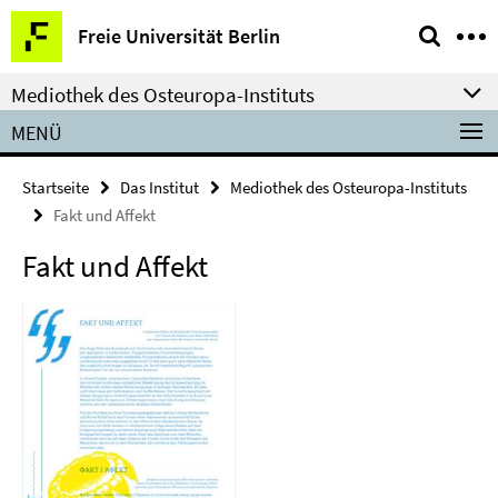
Springe
Service-
Freie Universität Berlin
direkt
Navigation
zu
Mediothek des Osteuropa-Instituts
Inhalt
MENÜ
Startseite
Das Institut
Mediothek des Osteuropa-Instituts
Fakt und Affekt
Fakt und Affekt