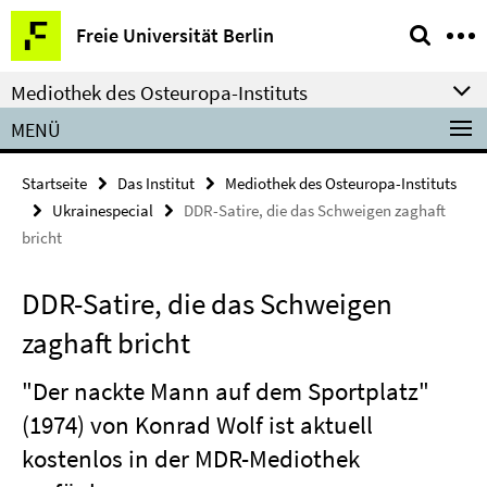
Springe
Service-
Freie Universität Berlin
direkt
Navigation
zu
Mediothek des Osteuropa-Instituts
Inhalt
MENÜ
Startseite
Das Institut
Mediothek des Osteuropa-Instituts
Ukrainespecial
DDR-Satire, die das Schweigen zaghaft
bricht
DDR-Satire, die das Schweigen
zaghaft bricht
"Der nackte Mann auf dem Sportplatz"
(1974) von Konrad Wolf ist aktuell
kostenlos in der MDR-Mediothek