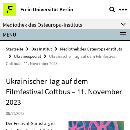
Springe
Service-
Freie Universität Berlin
direkt
Navigation
zu
Mediothek des Osteuropa-Instituts
Inhalt
MENÜ
Startseite
Das Institut
Mediothek des Osteuropa-Instituts
Ukrainespecial
Ukrainischer Tag auf dem Filmfestival
Cottbus – 11. November 2023
Ukrainischer Tag auf dem
Filmfestival Cottbus – 11. November
2023
06.11.2023
Der Festival-Samstag, ist