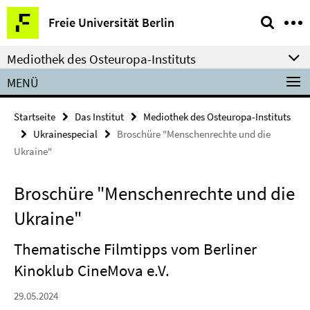
Springe
Service-
Freie Universität Berlin
direkt
Navigation
zu
Mediothek des Osteuropa-Instituts
Inhalt
MENÜ
Startseite
Das Institut
Mediothek des Osteuropa-Instituts
Ukrainespecial
Broschüre "Menschenrechte und die
Ukraine"
Broschüre "Menschenrechte und die
Ukraine"
Thematische Filmtipps vom Berliner
Kinoklub CineMova e.V.
29.05.2024