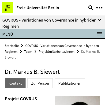
Springe
Service-
Freie Universität Berlin
direkt
Navigation
zu
GOVRUS - Variationen von Governance in hybriden
Inhalt
Regimen
MENÜ
Startseite
GOVRUS - Variationen von Governance in hybriden
Regimen
Team
Projektmitarbeiter/innen
Dr. Markus B.
Siewert
Dr. Markus B. Siewert
Kontakt
Zur Person
Publikationen
Projekt GOVRUS