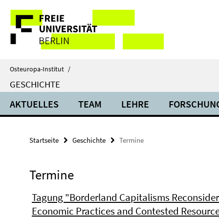
Springe
Service-
direkt
zu
Navigation
Inhalt
Osteuropa-Institut
/
GESCHICHTE
AKTUELLES
TEAM
LEHRE
FORSCHUN
Startseite
Geschichte
Termine
Termine
Tagung "Borderland Capitalisms Reconsider
Economic Practices and Contested Resource