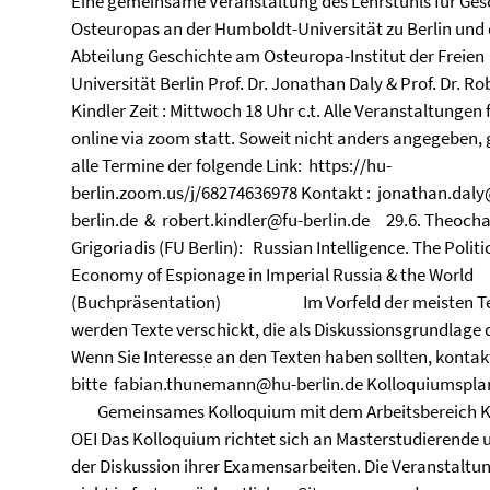
Eine gemeinsame Veranstaltung des Lehrstuhls für Ges
Osteuropas an der Humboldt-Universität zu Berlin und 
Abteilung Geschichte am Osteuropa-Institut der Freien
Universität Berlin Prof. Dr. Jonathan Daly & Prof. Dr. Ro
Kindler Zeit : Mittwoch 18 Uhr c.t. Alle Veranstaltungen 
online via zoom statt. Soweit nicht anders angegeben, g
alle Termine der folgende Link: https://hu-
berlin.zoom.us/j/68274636978 Kontakt : jonathan.dal
berlin.de & robert.kindler@fu-berlin.de 29.6. Theocha
Grigoriadis (FU Berlin): Russian Intelligence. The Politi
Economy of Espionage in Imperial Russia & the World
(Buchpräsentation) Im Vorfeld der meisten T
werden Texte verschickt, die als Diskussionsgrundlage 
Wenn Sie Interesse an den Texten haben sollten, kontak
bitte fabian.thunemann@hu-berlin.de Kolloquiumsp
Gemeinsames Kolloquium mit dem Arbeitsbereich Ku
OEI Das Kolloquium richtet sich an Masterstudierende 
der Diskussion ihrer Examensarbeiten. Die Veranstaltu