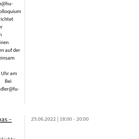
nn@hu-
olloquium
richtet
er
n
inen
en auf der
meinsam
0 Uhr am
n. Bei
ndler@fu-
pas –
29.06.2022 | 18:00 - 20:00