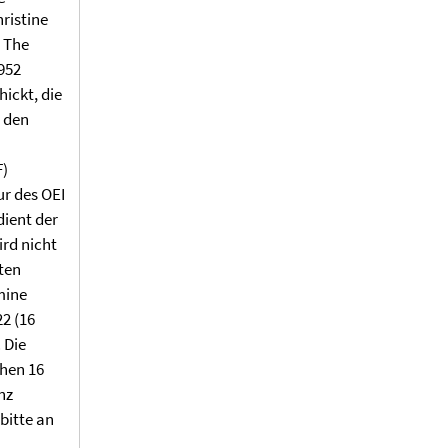
ristine
. The
1934-1952
ickt, die
n den
 (PDF)
r des OEI
dient der
ird nicht
ten
mine
2 (16
 Die
hen 16
nz
 bitte an