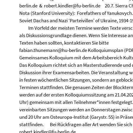
berlin.de & robert.kindler@fu-berlin.de 20.7. Sierra Ch
Nota (Stanford University): Forefathers of Yanukovych
Soviet Dachas and Nazi ‘Parteivillen' of Ukraine, 
Im Vorfeld der meisten Termine werden Texte versch
als Diskussionsgrundlage dienen. Wenn Sie Interesse a
Texten haben sollten, kontaktieren Sie bitte
fabian.thunemann@hu-berlin.de Kolloquiumsplan
Gemeinsames Kolloquium mit dem Arbeitsbereich Kultu
Das Kolloquium richtet sich an Masterstudierende und 
Diskussion ihrer Examensarbeiten. Die Veranstaltung w
in festen wöchentlichen Sitzungen, sondern an geblock
Terminen stattfinden. Die genauen Zeiten der Blockter
werden auf der ersten Kolloquiumssitzung am 21.04.202
Uhr) gemeinsam mit allen Teilnehmer*innen festgelegt.
vereinbarten Sitzungen werden an Donnerstagen zwisc
und 20 Uhr am Osteuropa-Institut (Garystr. 55) in Präse
stattfinden. Bei Rückfragen aller Art wenden Sie sich
robert.kindler@fu-berlin.de