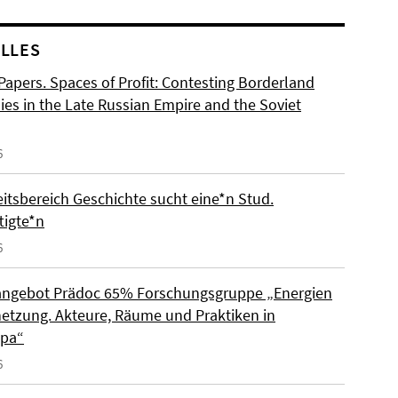
LLES
 Papers. Spaces of Profit: Contesting Borderland
es in the Late Russian Empire and the Soviet
6
eitsbereich Geschichte sucht eine*n Stud.
tigte*n
6
angebot Prädoc 65% Forschungsgruppe „Energien
netzung. Akteure, Räume und Praktiken in
opa“
6