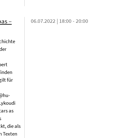
pas –
06.07.2022 | 18:00 - 20:00
chichte
der
bert
finden
ilt für
y@hu-
 Lykoudi
tars as
 Archives
t, die als
n Texten