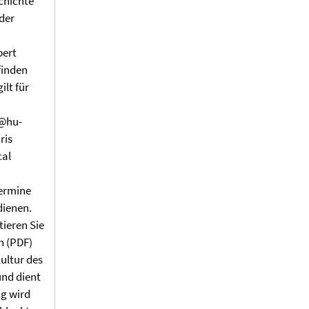
chichte
der
bert
finden
ilt für
y@hu-
ris
cal
ermine
dienen.
tieren Sie
lan (PDF)
ltur des
und dient
ng wird