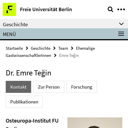
Springe
Service-
Freie Universität Berlin
direkt
Navigation
zu
Geschichte
Inhalt
MENÜ
Startseite
Geschichte
Team
Ehemalige
GastwissenschaftlerInnen
Emre Teğin
Dr. Emre Teğin
Kontakt
Zur Person
Forschung
Publikationen
Osteuropa-Institut FU