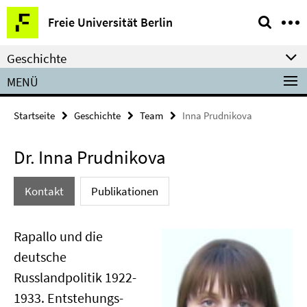
Springe
Service-
Freie Universität Berlin
direkt
Navigation
zu
Geschichte
Inhalt
MENÜ
Startseite
Geschichte
Team
Inna Prudnikova
Dr. Inna Prudnikova
Kontakt
Publikationen
Rapallo und die
deutsche
Russlandpolitik 1922-
1933. Entstehungs-