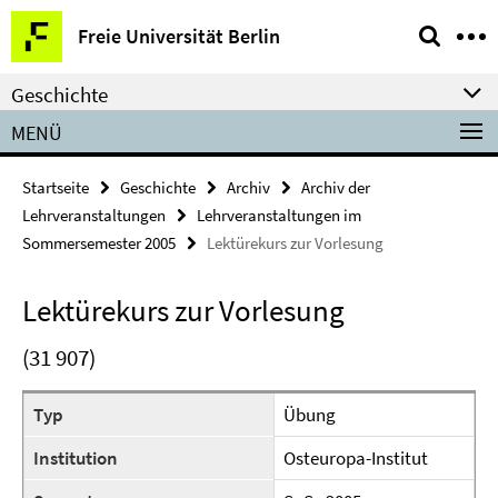
Springe
Service-
Freie Universität Berlin
direkt
Navigation
zu
Geschichte
Inhalt
MENÜ
Startseite
Geschichte
Archiv
Archiv der
Lehrveranstaltungen
Lehrveranstaltungen im
Sommersemester 2005
Lektürekurs zur Vorlesung
Lektürekurs zur Vorlesung
(31 907)
Typ
Übung
Institution
Osteuropa-Institut