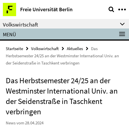
Springe
Service-
Freie Universität Berlin
direkt
Navigation
zu
Volkswirtschaft
Inhalt
MENÜ
Startseite
Volkswirtschaft
Aktuelles
Das
Herbstsemester 24/25 an der Westminster International Univ. an
der Seidenstraße in Taschkent verbringen
Das Herbstsemester 24/25 an der
Westminster International Univ. an
der Seidenstraße in Taschkent
verbringen
News vom 28.04.2024