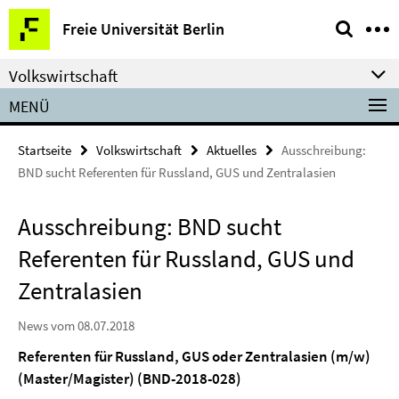
Springe
Service-
Freie Universität Berlin
direkt
Navigation
zu
Volkswirtschaft
Inhalt
MENÜ
Startseite
Volkswirtschaft
Aktuelles
Ausschreibung:
BND sucht Referenten für Russland, GUS und Zentralasien
Ausschreibung: BND sucht
Referenten für Russland, GUS und
Zentralasien
News vom 08.07.2018
Referenten für Russland, GUS oder Zentralasien (m/w)
(Master/Magister) (BND-2018-028)