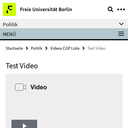
Springe
Service-
Freie Universität Berlin
direkt
Navigation
zu
Politik
Inhalt
MENÜ
Startseite
Politik
Videos CGP Liste
Test Video
Test Video