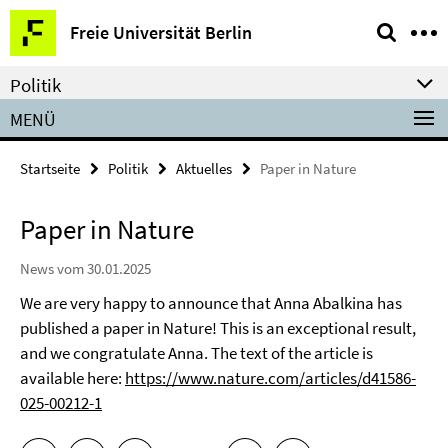
Springe
Service-
Freie Universität Berlin
direkt
Navigation
zu
Politik
Inhalt
MENÜ
Startseite
Politik
Aktuelles
Paper in Nature
Paper in Nature
News vom 30.01.2025
We are very happy to announce that Anna Abalkina has
published a paper in Nature! This is an exceptional result,
and we congratulate Anna. The text of the article is
available here:
https://www.nature.com/articles/d41586-
025-00212-1