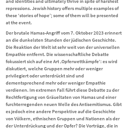
and identities and ultimately thrive in spite of harshest
repressions. Jewish history offers multiple examples of
these ‘stories of hope’; some of them will be presented
at the event.
Der brutale Hamas-Angriff vom 7. Oktober 2023 erinnert
an die dunkelsten Stunden der jüdischen Geschichte.
Die Reaktion der Welt ist sehr weit von der universellen
Empathie entfernt. Die wissenschaftliche Debatte
fokussiert sich auf eine Art ‚Opferwettkämpfe‘: es wird
diskutiert, welche Gruppen mehr oder weniger
privilegiert oder unterdrückt sind und
dementsprechend mehr oder weniger Empathie
verdienen. Im extremen Fall führt diese Debatte zu der
Rechtfertigung von Gräueltaten von Hamas und einer
furchterregenden neuen Welle des Antisemitismus. Gibt
es jedoch eine andere Perspektive auf die Geschichte
von Völkern, ethnischen Gruppen und Nationen als der
der Unterdrückung und der Opfer? Die Vorträge, die in