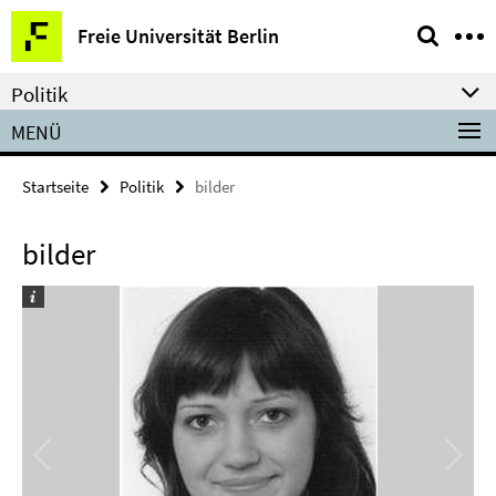
Springe
Service-
Freie Universität Berlin
direkt
Navigation
zu
Politik
Inhalt
MENÜ
Startseite
Politik
bilder
bilder